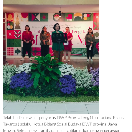
Telah hadir mewakili pengurus DWP Prov. Jateng ( Ibu Luciana Frans
Tavares ) selaku Ketua Bidang Sosial Budaya DWP provinsi Jawa
tengah. Setelah kegiatan ibadah, acara dilanjutkan dengan perayaan